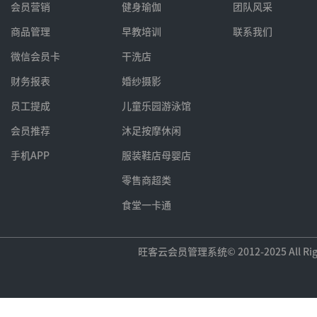
会员营销
健身瑜伽
团队风采
商品管理
早教培训
联系我们
微信会员卡
干洗店
财务报表
婚纱摄影
员工提成
儿童乐园游泳馆
会员推荐
沐足按摩休闲
手机APP
服装鞋店母婴店
零售商超类
食堂一卡通
旺客云会员管理系统© 2012-2025 All Rig